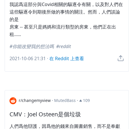
我認爲這部分與Covid相關的驅逐令有關，以及對人們在
這些驅逐令到期後所做的事情的關注。然而，人們談論
的是
房東 -- 甚至只是媽媽和流行類型的房東，他們正在出
租......
你能改變我的想法嗎
reddit
2021-10-06 21:31
·
在 Reddit 上查看
r/changemyview
·
MutedBass
·
109
CMV：Joel Osteen是個垃圾
人們爲他辯護，因爲他的錢來自圖書銷售，而不是奉獻