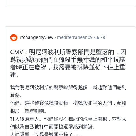
r/changemyview
·
mediterranean09
·
78
CMV：明尼阿波利斯警察部門是墮落的，因
爲視頻顯示他們在獵殺手無寸鐵的和平抗議
者時正在慶祝，我需要被拆除並從下往上重
建。
我對明尼阿波利斯的警察瞭解得越多，就越對他們感到
厭惡。
他們。這些警察像獵殺動物一樣獵殺和平的人們，拳腳
相加，罵罵咧咧。
打人後還罵人。他們從沒有標記的汽車上開槍，並對人
們以爲自己被打中而開槍還擊感到驚訝。
人們還擊，以爲是被開車撞了......。